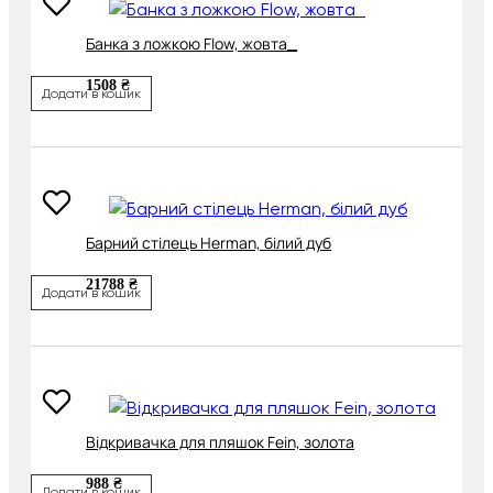
Банка з ложкою Flow, жовта_
1508 ₴
Додати в кошик
Барний стілець Herman, білий дуб
21788 ₴
Додати в кошик
Відкривачка для пляшок Fein, золота
988 ₴
Додати в кошик