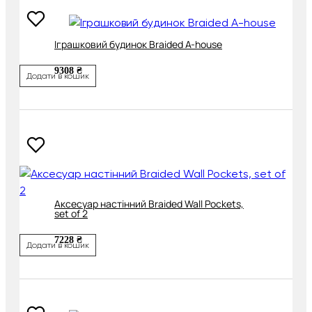
Іграшковий будинок Braided A-house
9308 ₴
Додати в кошик
Аксесуар настінний Braided Wall Pockets,
set of 2
7228 ₴
Додати в кошик