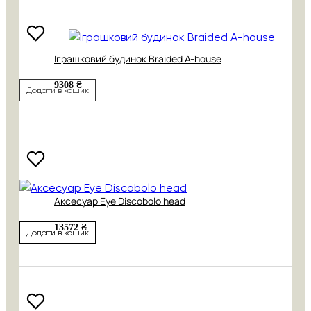
Іграшковий будинок Braided A-house
9308 ₴
Додати в кошик
Аксесуар Eye Discobolo head
13572 ₴
Додати в кошик