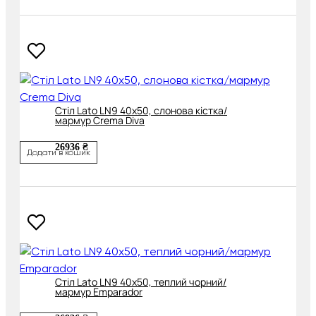
Cтіл Lato LN9 40х50, слонова кістка/
мармур Crema Diva
26936 ₴
Додати в кошик
Cтіл Lato LN9 40х50, теплий чорний/
мармур Emparador