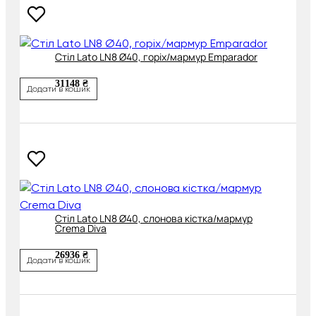
Cтіл Lato LN8 Ø40, горіх/мармур Emparador
31148 ₴
Додати в кошик
Cтіл Lato LN8 Ø40, слонова кістка/мармур
Crema Diva
26936 ₴
Додати в кошик