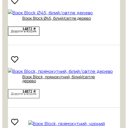
Візок Block Ø45, білий/світле дерево
14872 ₴
Додати в кошик
Візок Block, прямокутний, білий/світле
дерево
14872 ₴
Додати в кошик