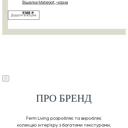
Вішалка Mategot, чорна
9308 ₴
Додати в кошик
ПРО БРЕНД
Ferm Living розробляє та виробляє
колекцію інтер’єру з багатими текстурами,