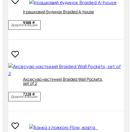
Іграшковий будинок Braided A-house
9308 ₴
Додати в кошик
Аксесуар настінний Braided Wall Pockets,
set of 2
7228 ₴
Додати в кошик