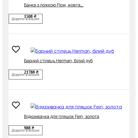
Банка з ложкою Flow, жовта_
1508 ₴
Додати в кошик
Барний стілець Herman, білий дуб
21788 ₴
Додати в кошик
Відкривачка для пляшок Fein, золота
988 ₴
Додати в кошик