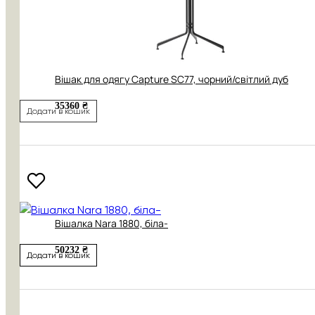
Вішак для одягу Capture SC77, чорний/світлий дуб
35360 ₴
Додати в кошик
Вішалка Nara 1880, біла-
50232 ₴
Додати в кошик