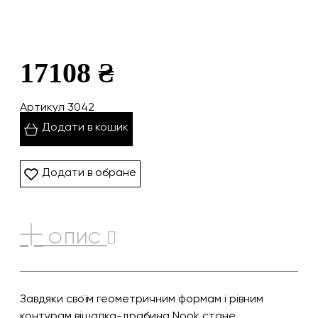
17108 ₴
Артикул 3042
Додати в кошик
Додати в обране
ОПИС
Завдяки своїм геометричним формам і рівним
контурам вішалка-драбина Nook стане