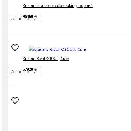
Крісло Mademoiselle rocking, чорний
96460 ₴
Додати в кошик
Крісло Rival KG002, біле
57928 ₴
Додати в кошик