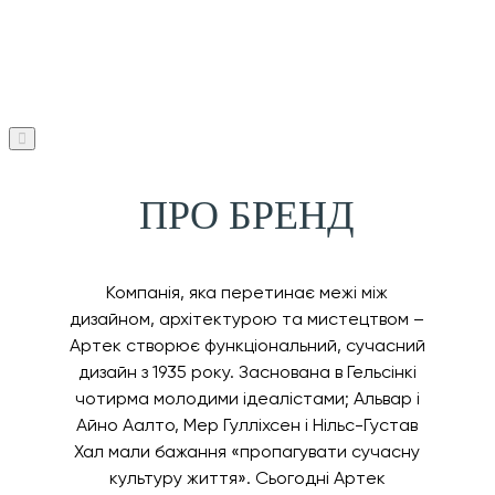
ПРО БРЕНД
Компанія, яка перетинає межі між
дизайном, архітектурою та мистецтвом –
Артек створює функціональний, сучасний
дизайн з 1935 року. Заснована в Гельсінкі
чотирма молодими ідеалістами; Альвар і
Айно Аалто, Мер Гулліхсен і Нільс-Густав
Хал мали бажання «пропагувати сучасну
культуру життя». Сьогодні Артек