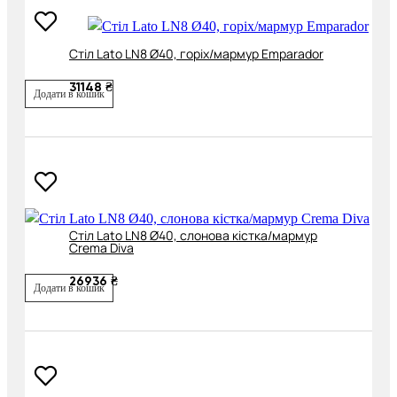
Cтіл Lato LN8 Ø40, горіх/мармур Emparador
31148 ₴
Додати в кошик
Cтіл Lato LN8 Ø40, слонова кістка/мармур
Crema Diva
26936 ₴
Додати в кошик