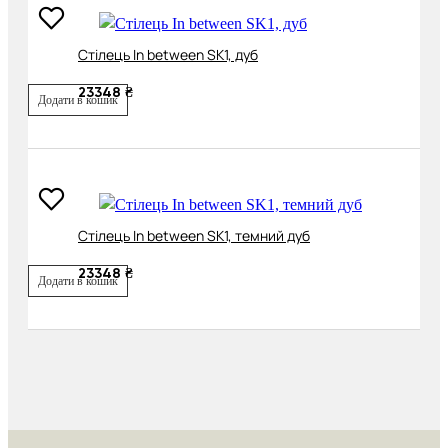
Cтілець In between SK1, дуб
23348 ₴
Додати в кошик
Cтілець In between SK1, темний дуб
23348 ₴
Додати в кошик