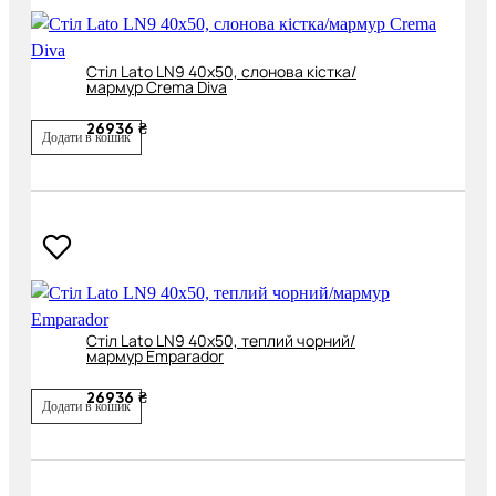
Cтіл Lato LN9 40х50, слонова кістка/
мармур Crema Diva
26936 ₴
Додати в кошик
Cтіл Lato LN9 40х50, теплий чорний/
мармур Emparador
26936 ₴
Додати в кошик