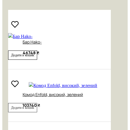
Бар Hako-
46748 ₴
Додати в кошик
Комод Enfold, високий, зелений
103740 ₴
Додати в кошик