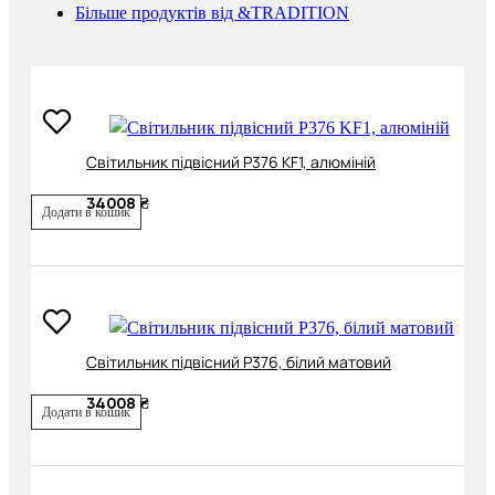
Більше продуктів від &TRADITION
Cвітильник підвісний P376 KF1, алюміній
34008 ₴
Додати в кошик
Cвітильник підвісний P376, білий матовий
34008 ₴
Додати в кошик