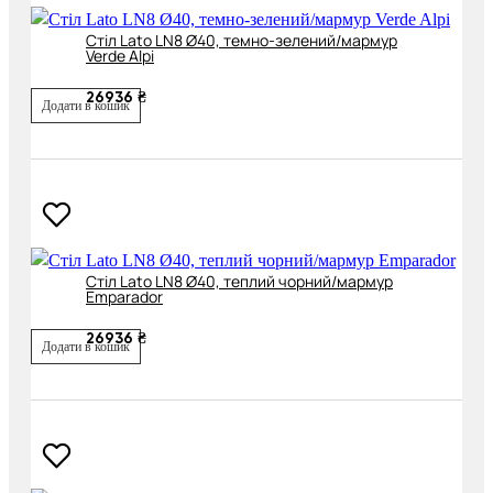
Cтіл Lato LN8 Ø40, темно-зелений/мармур
Verde Alpi
26936 ₴
Додати в кошик
Cтіл Lato LN8 Ø40, теплий чорний/мармур
Emparador
26936 ₴
Додати в кошик