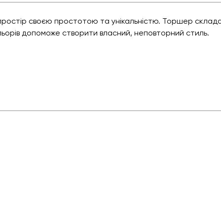
простір своєю простотою та унікальністю. Торшер складає
льорів допоможе створити власний, неповторний стиль.