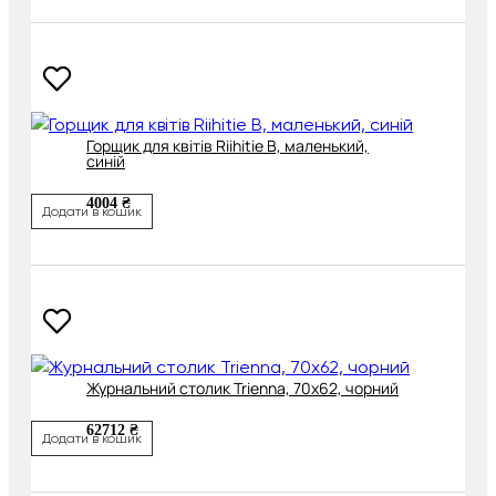
Горщик для квітів Riihitie B, маленький,
синій
4004 ₴
Додати в кошик
Журнальний столик Trienna, 70х62, чорний
62712 ₴
Додати в кошик