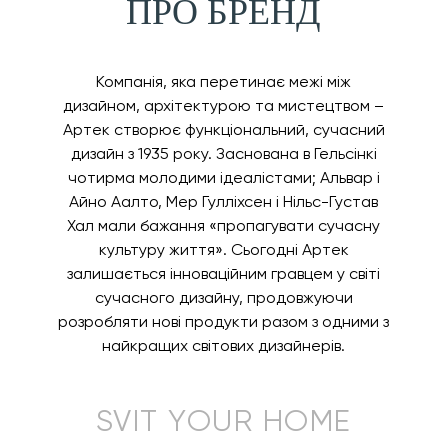
ПРО БРЕНД
Компанія, яка перетинає межі між
дизайном, архітектурою та мистецтвом –
Артек створює функціональний, сучасний
дизайн з 1935 року. Заснована в Гельсінкі
чотирма молодими ідеалістами; Альвар і
Айно Аалто, Мер Гулліхсен і Нільс-Густав
Хал мали бажання «пропагувати сучасну
культуру життя». Сьогодні Артек
залишається інноваційним гравцем у світі
сучасного дизайну, продовжуючи
розробляти нові продукти разом з одними з
найкращих світових дизайнерів.
SVIT YOUR HOME