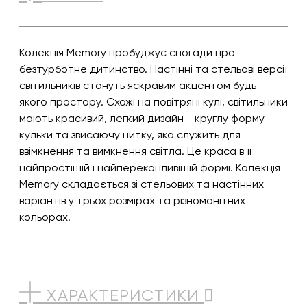
Колекція Memory пробуджує спогади про
безтурботне дитинство. Настінні та стельові версії
світильників стануть яскравим акцентом будь-
якого простору. Схожі на повітряні кулі, світильники
мають красивий, легкий дизайн - круглу форму
кульки та звисаючу нитку, яка служить для
ввімкнення та вимкнення світла. Це краса в її
найпростішій і найпереконливішій формі. Колекція
Memory складається зі стельових та настінних
варіантів у трьох розмірах та різноманітних
кольорах.
ХАРАКТЕРИСТИКИ