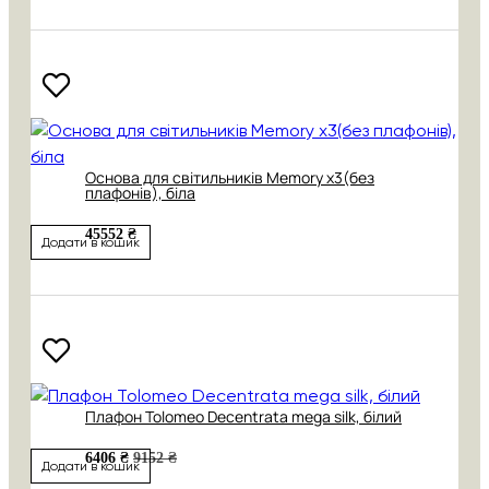
Основа для світильників Memory х3(без
плафонів), біла
45552 ₴
Додати в кошик
Плафон Tolomeo Decentrata mega silk, білий
6406 ₴
9152 ₴
Додати в кошик