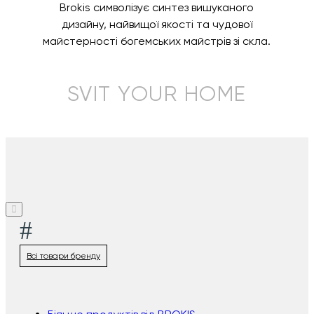
Brokis символізує синтез вишуканого
дизайну, найвищої якості та чудової
майстерності богемських майстрів зі скла.
SVIT YOUR HOME
#
Всі товари бренду