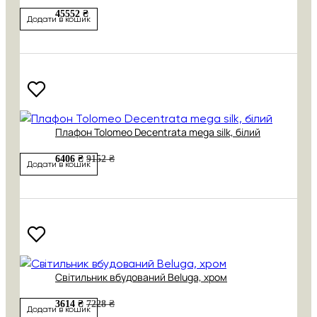
45552 ₴
Додати в кошик
Плафон Tolomeo Decentrata mega silk, білий
6406 ₴
9152 ₴
Додати в кошик
Світильник вбудований Beluga, хром
3614 ₴
7228 ₴
Додати в кошик