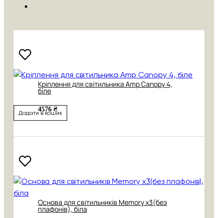
Кріплення для світильника Amp Canopy 4,
біле
4576 ₴
Додати в кошик
Основа для світильників Memory х3(без
плафонів), біла