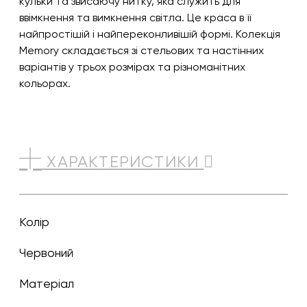
кульки та звисаючу нитку, яка служить для
ввімкнення та вимкнення світла. Це краса в її
найпростішій і найпереконливішій формі. Колекція
Memory складається зі стельових та настінних
варіантів у трьох розмірах та різноманітних
кольорах.
ХАРАКТЕРИСТИКИ
Колір
червоний
Матеріал