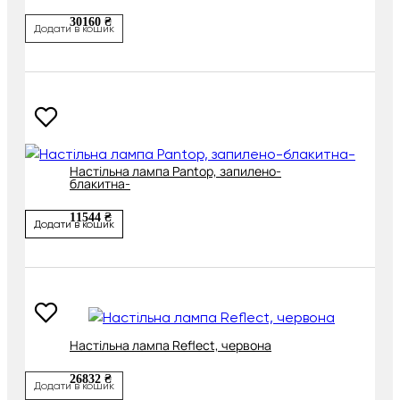
30160 ₴
Додати в кошик
Настільна лампа Pantop, запилено-
блакитна-
11544 ₴
Додати в кошик
Настільна лампа Reflect, червона
26832 ₴
Додати в кошик