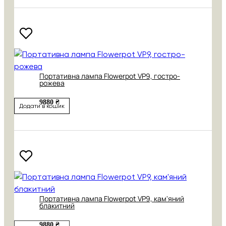
Портативна лампа Flowerpot VP9, гостро-
рожева
9880 ₴
Додати в кошик
Портативна лампа Flowerpot VP9, кам'яний
блакитний
9880 ₴