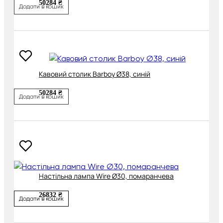
50284 ₴
Додати в кошик
Кавовий столик Barboy Ø38, синій
50284 ₴
Додати в кошик
Настільна лампа Wire Ø30, помаранчева
26832 ₴
Додати в кошик