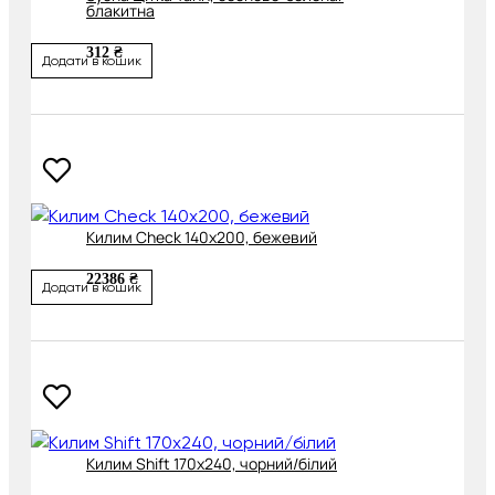
блакитна
312 ₴
Додати в кошик
Килим Check 140х200, бежевий
22386 ₴
Додати в кошик
Килим Shift 170х240, чорний/білий