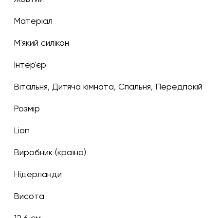
Матеріал
М'який силікон
Інтер'єр
Вітальня, Дитяча кімната, Спальня, Передпокій
Розмір
Lion
Виробник (країна)
Нідерланди
Висота
12,6 см