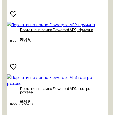
Портативна лампа Flowerpot VP9, гірчична
9880 ₴
Додати в кошик
Портативна лампа Flowerpot VP9, гостро-
рожева
9880 ₴
Додати в кошик