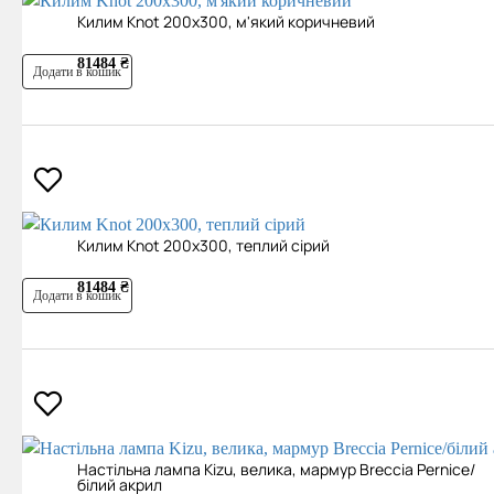
Килим Knot 200х300, м'який коричневий
81484 ₴
Додати в кошик
Килим Knot 200х300, теплий сірий
81484 ₴
Додати в кошик
Настільна лампа Kizu, велика, мармур Breccia Pernice/
білий акрил