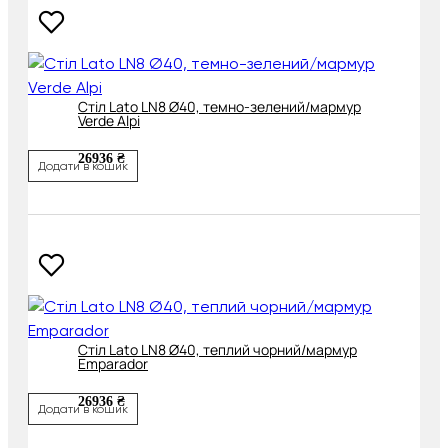
Cтіл Lato LN8 Ø40, темно-зелений/мармур
Verde Alpi
26936 ₴
Додати в кошик
Cтіл Lato LN8 Ø40, теплий чорний/мармур
Emparador
26936 ₴
Додати в кошик