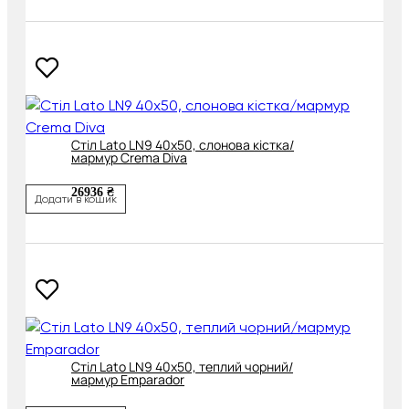
Cтіл Lato LN9 40х50, слонова кістка/
мармур Crema Diva
26936 ₴
Додати в кошик
Cтіл Lato LN9 40х50, теплий чорний/
мармур Emparador