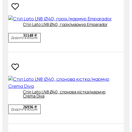
Cтіл Lato LN8 Ø40, горіх/мармур Emparador
31148 ₴
Додати в кошик
Cтіл Lato LN8 Ø40, слонова кістка/мармур
Crema Diva
26936 ₴
Додати в кошик