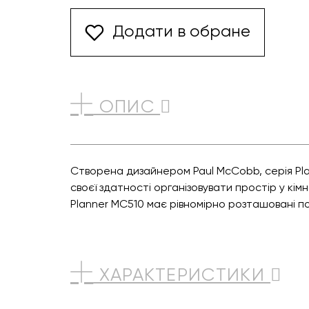
Додати в обране
ОПИС
Створена дизайнером Paul McCobb, серія Pla
своєї здатності організовувати простір у кімн
Planner MC510 має рівномірно розташовані по
ХАРАКТЕРИСТИКИ