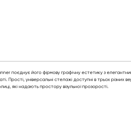
nner поєднує його фірмову графічну естетику з елегантни
аті. Прості, універсальні стелажі доступні в трьох різних в
лиці, які надають простору візульної прозорості.