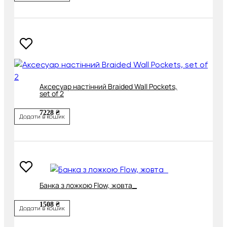
Аксесуар настінний Braided Wall Pockets,
set of 2
7228 ₴
Додати в кошик
Банка з ложкою Flow, жовта_
1508 ₴
Додати в кошик