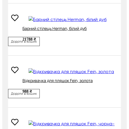
Барний стілець Herman, білий дуб
21788 ₴
Додати в кошик
Відкривачка для пляшок Fein, золота
988 ₴
Додати в кошик