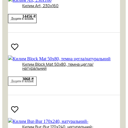
Килим Art, 230х160
14456 ₴
Додати в кошик
Килим Block Mat 50х80, темна цегла/
натуральний
3068 ₴
Додати в кошик
Килим Bur-Bur 170х240, натуральний-