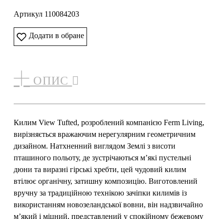
Артикул 110084203
Додати в обране
ОПИС
Килим View Tufted, розроблений компанією Ferm Living,
вирізняється вражаючим нерегулярним геометричним
дизайном. Натхненний виглядом Землі з висоти
пташиного польоту, де зустрічаються м’які пустельні
дюни та виразні гірські хребти, цей чудовий килим
втілює органічну, затишну композицію. Виготовлений
вручну за традиційною технікою зачіпки килимів із
використанням новозеландської вовни, він надзвичайно
м’який і міцний, представлений у спокійному бежевому