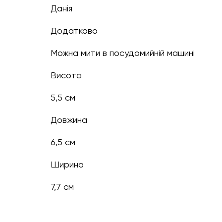
Данія
Додатково
Можна мити в посудомийній машині
Висота
5,5 см
Довжина
6,5 см
Ширина
7,7 см