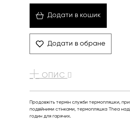
Додати в кошик
Додати в обране
ОПИС
Продовжіть термін служби термопляшки, прид
подвійними стінками, термопляшка Thea надій
годин для гарячих.