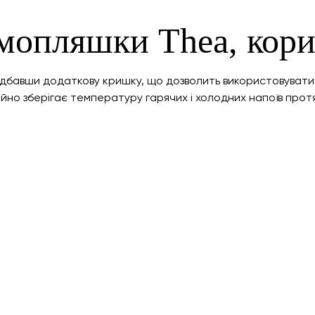
мопляшки Thea, кори
бавши додаткову кришку, що дозволить використовувати її
но зберігає температуру гарячих і холодних напоїв протяг
I