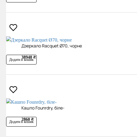
Дзеркало Racquet Ø70, чорне
38948 ₴
Додати в кошик
Кашпо Founrdry, біле-
2860 ₴
Додати в кошик