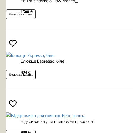
Банка з ложкою Flow, жовта_
1508 ₴
Додати в кошик
Блюдце Espresso, біле
494 ₴
Додати в кошик
Відкривачка для пляшок Fein, золота
988 ₴