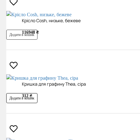
Крісло Cosh, низьке, бежеве
116948 ₴
Додати в кошик
Кришка для графину Thea, сіра
312 ₴
Додати в кошик