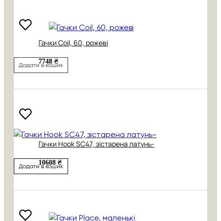
Гачки Coil, 60, рожеві
7748 ₴
Додати в кошик
Гачки Hook SC47, зістарена латунь-
10608 ₴
Додати в кошик