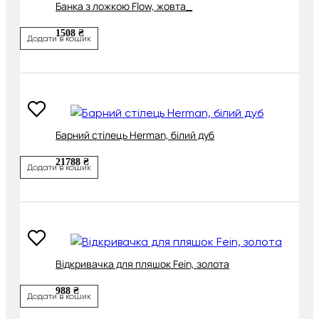
Банка з ложкою Flow, жовта_
1508 ₴
Додати в кошик
Барний стілець Herman, білий дуб
21788 ₴
Додати в кошик
Відкривачка для пляшок Fein, золота
988 ₴
Додати в кошик