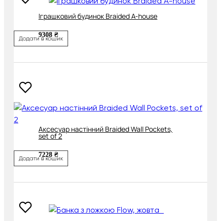
Іграшковий будинок Braided A-house
9308 ₴
Додати в кошик
Аксесуар настінний Braided Wall Pockets,
set of 2
7228 ₴
Додати в кошик