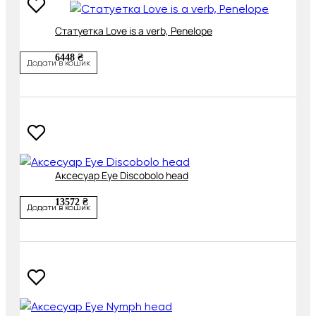
Cтатуетка Love is a verb, Penelope
6448 ₴
Додати в кошик
Аксесуар Eye Discobolo head
13572 ₴
Додати в кошик