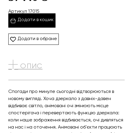
Артикул 17015
Додати в кошик
Додати в обране
ОПИС
Спогади про минуле сьогодні відтворюються в
новому вигляді. Хоча дзеркало з давніх-давен
відбиває світло, анімовані очі змінюють місце
спостерігача і перевертають функцію дзеркала:
коли наше зображення відбивається, очі дивляться
на нас і на оточення. Анімовані об'єкти працюють