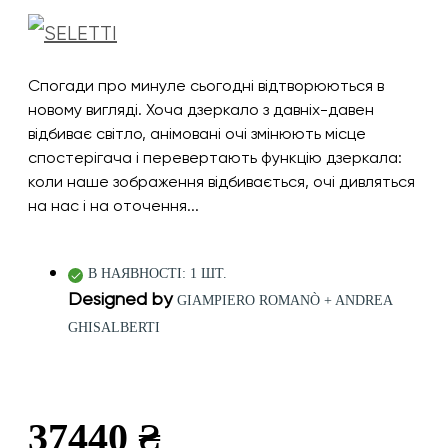
Спогади про минуле сьогодні відтворюються в
новому вигляді. Хоча дзеркало з давніх-давен
відбиває світло, анімовані очі змінюють місце
спостерігача і перевертають функцію дзеркала:
коли наше зображення відбивається, очі дивляться
на нас і на оточення...
В НАЯВНОСТІ: 1 ШТ.
Designed by
GIAMPIERO ROMANÒ + ANDREA
GHISALBERTI
37440 ₴