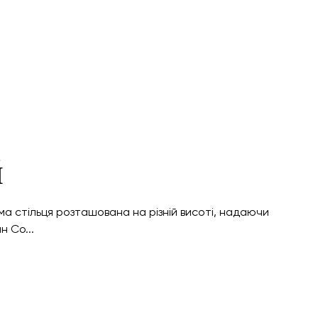
й
ма стільця розташована на різній висоті, надаючи
н Co...