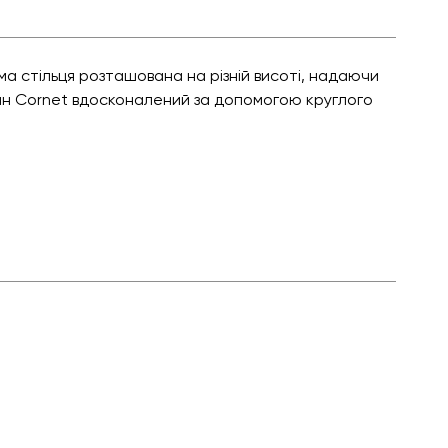
ма стільця розташована на різній висоті, надаючи
айн Cornet вдосконалений за допомогою круглого