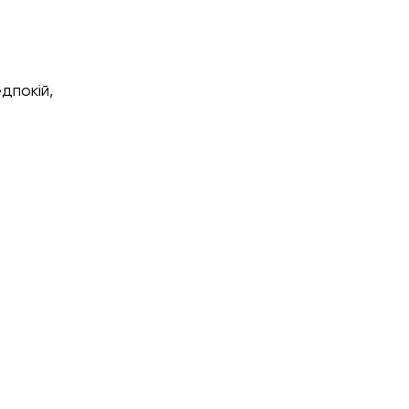
дпокій,