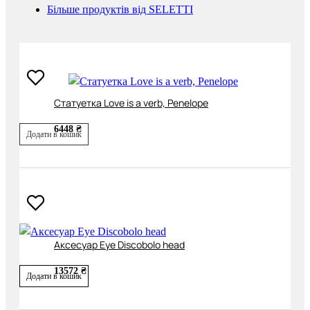
Більше продуктів від SELETTI
Cтатуетка Love is a verb, Penelope
6448 ₴
Додати в кошик
Аксесуар Eye Discobolo head
13572 ₴
Додати в кошик