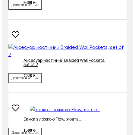
9308 ₴
Додати в кошик
Аксесуар настінний Braided Wall Pockets,
set of 2
7228 ₴
Додати в кошик
Банка з ложкою Flow, жовта_
1508 ₴
Додати в кошик