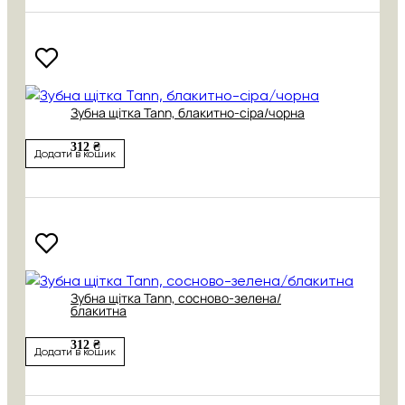
Зубна щітка Tann, блакитно-сіра/чорна
312 ₴
Додати в кошик
Зубна щітка Tann, сосново-зелена/
блакитна
312 ₴
Додати в кошик