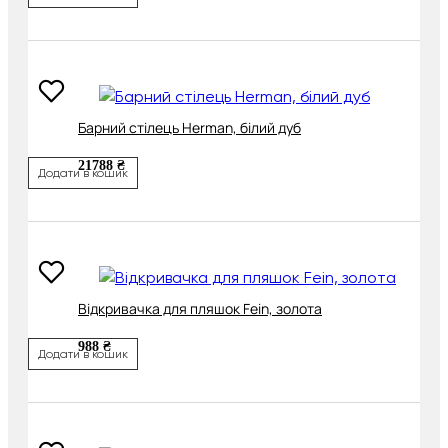
Барний стілець Herman, білий дуб
21788 ₴
Додати в кошик
Відкривачка для пляшок Fein, золота
988 ₴
Додати в кошик