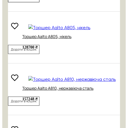
Торшер Aalto A805, нікель
128700 ₴
Додати в кошик
Торшер Aalto A810, нержавіюча сталь
157248 ₴
Додати в кошик