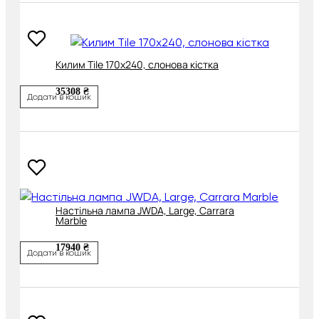
Килим Tile 170х240, слонова кістка
35308 ₴
Додати в кошик
Настільна лампа JWDA, Large, Carrara
Marble
17940 ₴
Додати в кошик