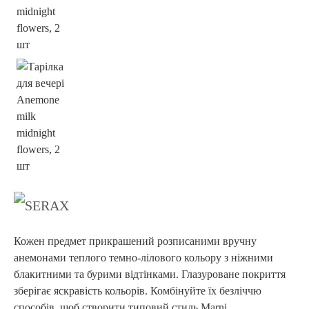
Кожен предмет прикрашений розписаними вручну
анемонами теплого темно-лілового кольору з ніжними
блакитними та бурими відтінками. Глазуроване покриття
зберігає яскравість кольорів. Комбінуйте їх безліччю
способів, щоб створити типовий стиль Marni....