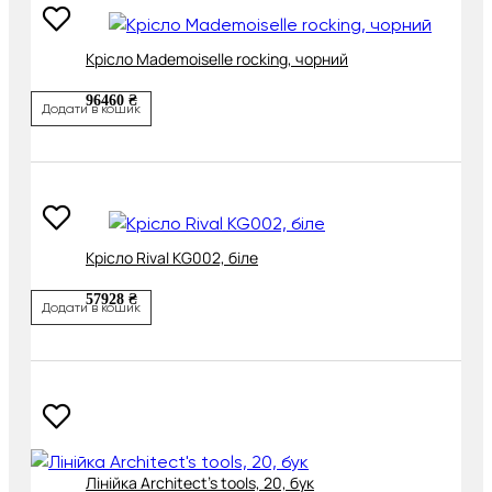
Крісло Mademoiselle rocking, чорний
96460 ₴
Додати в кошик
Крісло Rival KG002, біле
57928 ₴
Додати в кошик
Лінійка Architect's tools, 20, бук