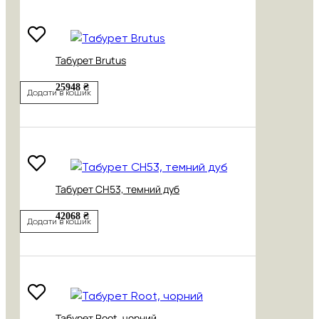
Табурет Brutus
25948 ₴
Додати в кошик
Табурет CH53, темний дуб
42068 ₴
Додати в кошик
Табурет Root, чорний