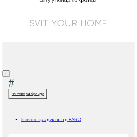
світу у понад 110 країнах.
SVIT YOUR HOME
#
Всі товари бренду
Більше продуктів від FARO