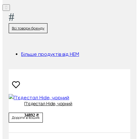
#
Всі товари бренду
Більше продуктів від HEM
П'єдестал Hide, чорний
34892 ₴
Додати в кошик