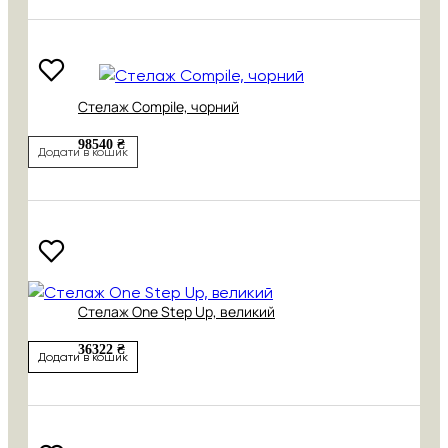
Стелаж Compile, чорний
98540 ₴
Додати в кошик
Стелаж One Step Up, великий
36322 ₴
Додати в кошик