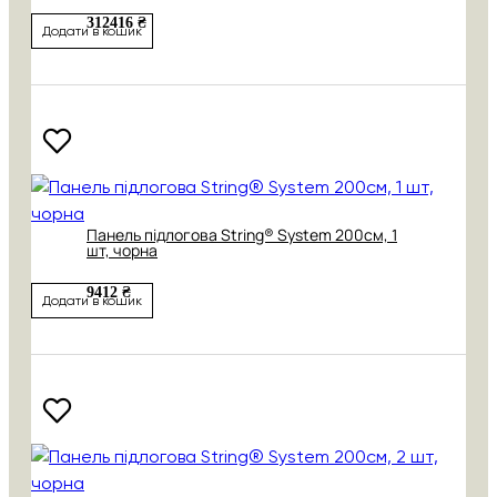
312416 ₴
Додати в кошик
Панель підлогова String® System 200см, 1
шт, чорна
9412 ₴
Додати в кошик