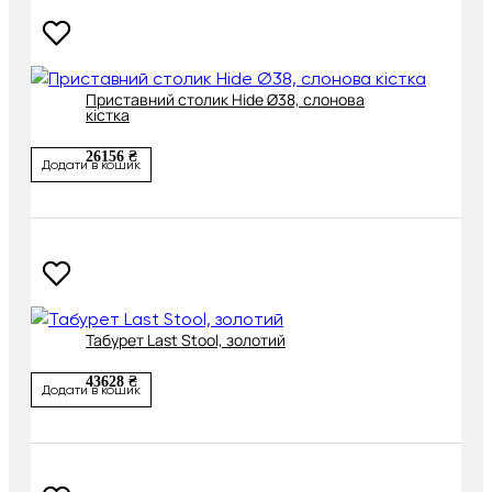
Приставний столик Hide Ø38, слонова
кістка
26156 ₴
Додати в кошик
Табурет Last Stool, золотий
43628 ₴
Додати в кошик