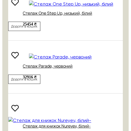
Стелаж One Step Up, низький, білий
25454 ₴
Додати в кошик
Стелаж Parade, червоний
32916 ₴
Додати в кошик
Стелаж для книжок Nureyev, білий-