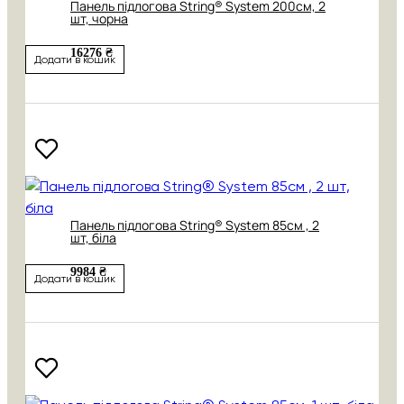
Панель підлогова String® System 200см, 2
шт, чорна
16276 ₴
Додати в кошик
Панель підлогова String® System 85см , 2
шт, біла
9984 ₴
Додати в кошик