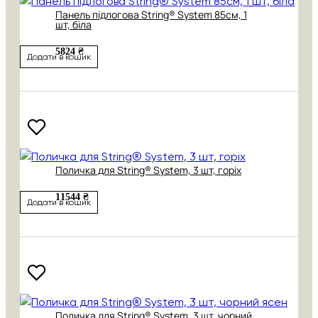
Панель підлогова String® System 85см, 1
шт, біла
5824 ₴
Додати в кошик
Поличка для String® System, 3 шт, горіх
11544 ₴
Додати в кошик
Поличка для String® System, 3 шт, чорний