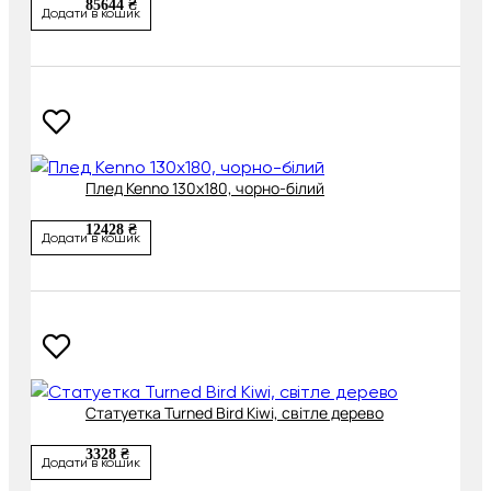
85644 ₴
Додати в кошик
Плед Kenno 130х180, чорно-білий
12428 ₴
Додати в кошик
Статуетка Turned Bird Kiwi, світле дерево
3328 ₴
Додати в кошик