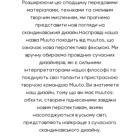
Розширюючи цю спадщину передовими
матеріалами, техніками та сміливим
творчим мисленням, ми прагнемо
представити нові погляди на
скандинавський дизайн.Насправді наша
назва Muuto походить від muutos, що
означає нова перспектива фінською. Ми
вручну обираємо провідних сучасних
дизайнерів, які є сильними
інтерпретаторами нашої філософії та
поєднують свої таланти з пристрасною
творчою командою Muuto. Ви знатимете
наш дизайн, тому що він має muutos:
об’єкти, створені піднесеними завдяки
новим перспективам, якими
насолоджуються в усьому світі,
представляють найкраще з сучасного
скандинавського дизайну.