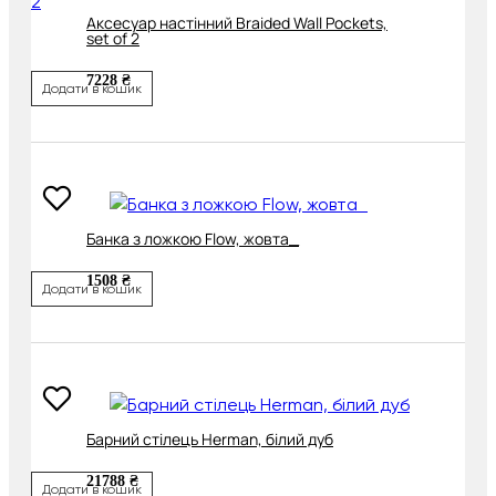
Аксесуар настінний Braided Wall Pockets,
set of 2
7228 ₴
Додати в кошик
Банка з ложкою Flow, жовта_
1508 ₴
Додати в кошик
Барний стілець Herman, білий дуб
21788 ₴
Додати в кошик