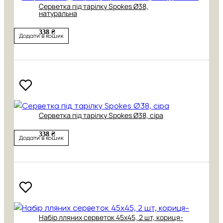
Серветка під тарілку Spokes Ø38,
натуральна
338 ₴
Додати в кошик
Серветка під тарілку Spokes Ø38, сіра
338 ₴
Додати в кошик
Набір лляних серветок 45х45, 2 шт, кориця-