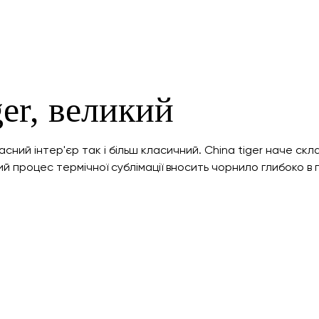
ger, великий
сний інтер'єр так і більш класичний. China tiger наче скл
й процес термічної сублімації вносить чорнило глибоко в п