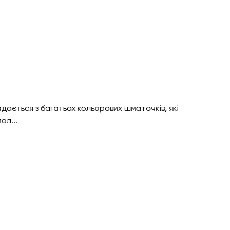
адається з багатьох кольорових шматочків, які
ол...