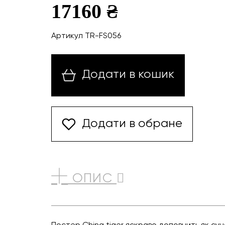
17160 ₴
Артикул TR-FS056
Додати в кошик
Додати в обране
ОПИС
Постер China tiger яскраво доповнить як суча