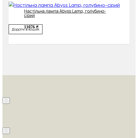
Настільна лампа Abyss Lamp, голубино-
сірий
11076 ₴
Додати в кошик