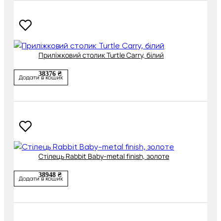
Приліжковий столик Turtle Carry, білий
38376 ₴
Додати в кошик
Стілець Rabbit Baby-metal finish, золоте
38948 ₴
Додати в кошик