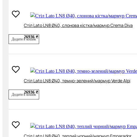
Cтіл Lato LN8 Ø40, слонова кістка/мармур Crema Diva
26936 ₴
Додати в кошик
Cтіл Lato LN8 Ø40, темно-зелений/мармур Verde Alpi
26936 ₴
Додати в кошик
Cтіл Lato LN8 Ø40, теплий чорний/мармур Emparador