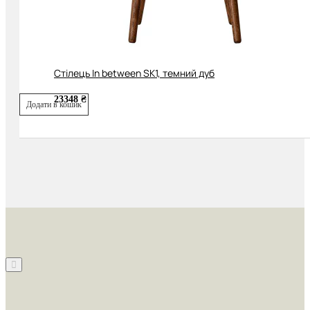
Cтілець In between SK1, темний дуб
23348 ₴
Додати в кошик