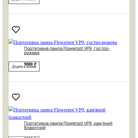
Портативна лампа Flowerpot VP9, гостро-
рожева
9880 ₴
Додати в кошик
Портативна лампа Flowerpot VP9, кам'яний
блакитний