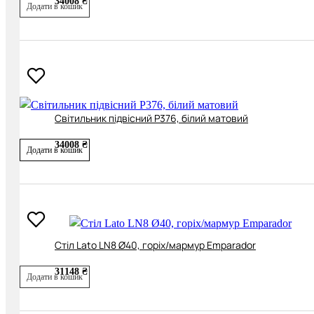
34008 ₴
Додати в кошик
Cвітильник підвісний P376, білий матовий
34008 ₴
Додати в кошик
Cтіл Lato LN8 Ø40, горіх/мармур Emparador
31148 ₴
Додати в кошик