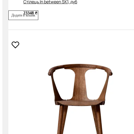
Cтілець In between SK1, дуб
23348 ₴
Додати в кошик