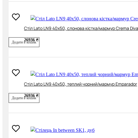
Cтіл Lato LN9 40х50, слонова кістка/мармур Crema Div
26936 ₴
Додати в кошик
Cтіл Lato LN9 40х50, теплий чорний/мармур Emparador
26936 ₴
Додати в кошик