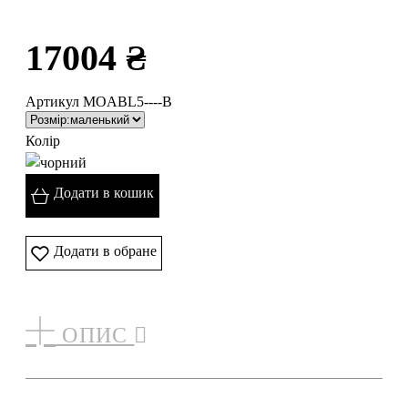
17004 ₴
Артикул MOABL5----B
Колір
Додати в кошик
Додати в обране
ОПИС