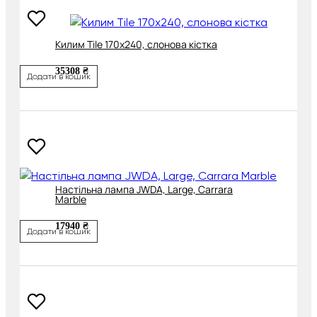
Килим Tile 170х240, слонова кістка
35308 ₴
Додати в кошик
Настільна лампа JWDA, Large, Carrara
Marble
17940 ₴
Додати в кошик