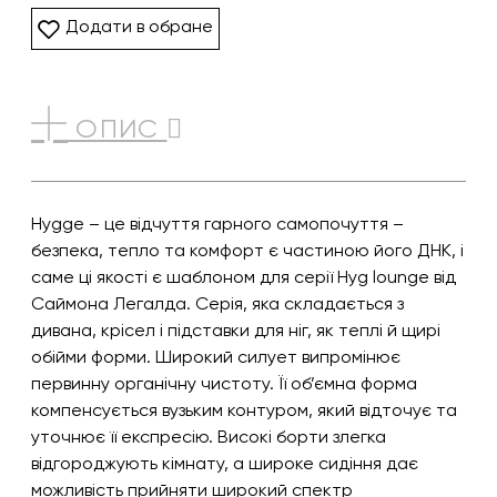
Додати в обране
ОПИС
Hygge – це відчуття гарного самопочуття –
безпека, тепло та комфорт є частиною його ДНК, і
саме ці якості є шаблоном для серії Hyg lounge від
Саймона Легалда. Серія, яка складається з
дивана, крісел і підставки для ніг, як теплі й щирі
обійми форми. Широкий силует випромінює
первинну органічну чистоту. Її об’ємна форма
компенсується вузьким контуром, який відточує та
уточнює її експресію. Високі борти злегка
відгороджують кімнату, а широке сидіння дає
можливість прийняти широкий спектр