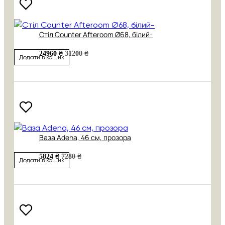
Cтіл Counter Afteroom Ø68, білий-
24960 ₴
31200 ₴
Додати в кошик
Ваза Adena, 46 см, прозора
5824 ₴
7280 ₴
Додати в кошик