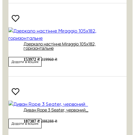
Дзеркало настінне Miraggio 105х182,
горизонтальне
153972 ₴
219960 ₴
Додати в кошик
Диван Rope 3 Seater, червоний_
187387 ₴
288288 ₴
Додати в кошик