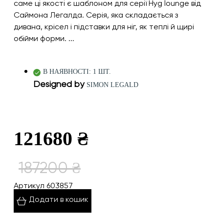
саме ці якості є шаблоном для серії Hyg lounge від
Саймона Легалда. Серія, яка складається з
дивана, крісел і підставки для ніг, як теплі й щирі
обійми форми. ...
В НАЯВНОСТІ: 1 ШТ.
Designed by
SIMON LEGALD
121680 ₴
187200 ₴
Артикул 603857
Додати в кошик