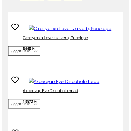
Cтатуетка Love is a verb, Penelope
6448 ₴
Додати в кошик
Аксесуар Eye Discobolo head
13572 ₴
Додати в кошик