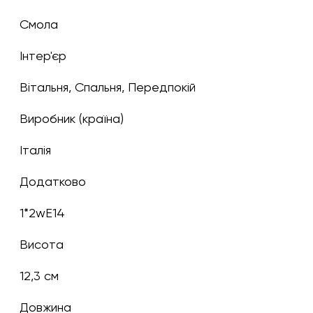
Смола
Інтер'єр
Вітальня, Спальня, Передпокій
Виробник (країна)
Італія
Додатково
1*2wE14
Висота
12,3 см
Довжина