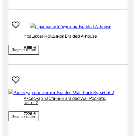
Іграшковий будинок Braided A-house
9308 ₴
Додати в кошик
Аксесуар настінний Braided Wall Pockets,
set of 2
7228 ₴
Додати в кошик