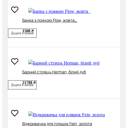
Банка з ложкою Flow, жовта_
1508 ₴
Додати в кошик
Барний стілець Herman, білий дуб
21788 ₴
Додати в кошик
Відкривачка для пляшок Fein, золота