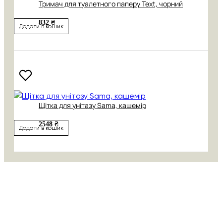
Тримач для туалетного паперу Text, чорний
832 ₴
Додати в кошик
Щітка для унітазу Sama, кашемір
2548 ₴
Додати в кошик