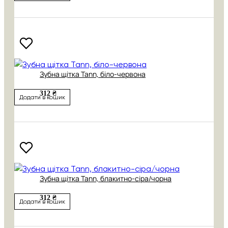
Зубна щітка Tann, біло-червона
312 ₴
Додати в кошик
Зубна щітка Tann, блакитно-сіра/чорна
312 ₴
Додати в кошик