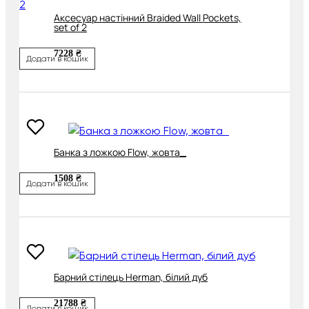
Аксесуар настінний Braided Wall Pockets,
set of 2
7228 ₴
Додати в кошик
Банка з ложкою Flow, жовта_
1508 ₴
Додати в кошик
Барний стілець Herman, білий дуб
21788 ₴
Додати в кошик