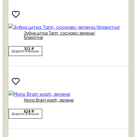
Зубна щітка Tann, сосново-зелена/
блакитна
312 ₴
Додати в кошик
Мило Brain wash, зелене
624 ₴
Додати в кошик