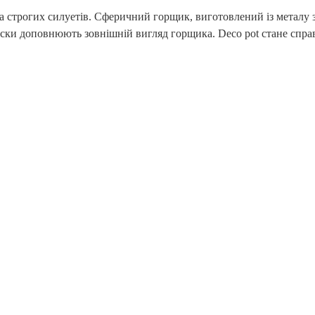
та строгих силуетів. Сферичний горщик, виготовлений із металу
бруски доповнюють зовнішній вигляд горщика. Deco pot стане спр