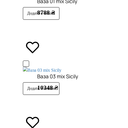
Ваза 01 mix Sicily
8788 ₴
Додати в кошик
Ваза 03 mix Sicily
10348 ₴
Додати в кошик