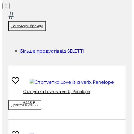
#
Всі товари бренду
Більше продуктів від SELETTI
Cтатуетка Love is a verb, Penelope
6448 ₴
Додати в кошик