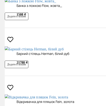
Банка з ложкою Flow, жовта_
1508 ₴
Додати в кошик
Барний стілець Herman, білий дуб
21788 ₴
Додати в кошик
Відкривачка для пляшок Fein, золота