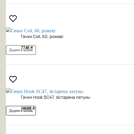
Гачки Coil, 60, рожеві
7748 ₴
Додати в кошик
Гачки Hook SC47, зістарена латунь-
10608 ₴
Додати в кошик