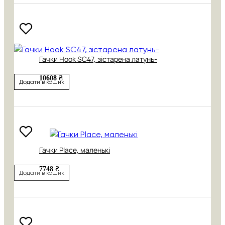
Гачки Hook SC47, зістарена латунь-
10608 ₴
Додати в кошик
Гачки Place, маленькі
7748 ₴
Додати в кошик