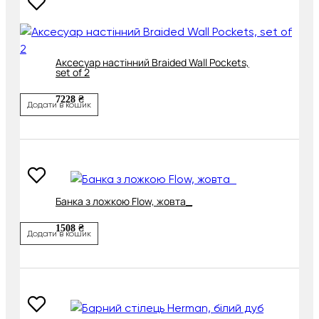
Аксесуар настінний Braided Wall Pockets,
set of 2
7228 ₴
Додати в кошик
Банка з ложкою Flow, жовта_
1508 ₴
Додати в кошик