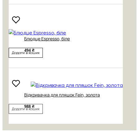
Блюдце Espresso, біле
494 ₴
Додати в кошик
Відкривачка для пляшок Fein, золота
988 ₴
Додати в кошик