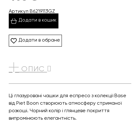
Артикул B6219113GZ
Додати в кошик
Додати в обране
ОПИС
Ці глазуровані чашки для еспресо з колекції Base
від Piet Boon створюють атмосферу стриманої
розкоші. Чорний колір і глянцеве покриття
випромінюють елегантність.