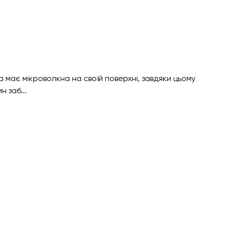
 має мікроволкна на своїй поверхні, завдяки цьому
н заб...