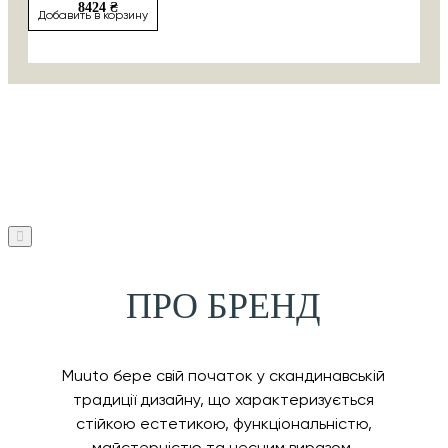
8424 ₴
Добавить в корзину
ПРО БРЕНД
Muuto бере свій початок у скандинавській
традиції дизайну, що характеризується
стійкою естетикою, функціональністю,
майстерністю та чесним виразом.