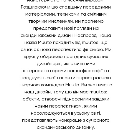
Розширюючи цю спадщину передовими
матеріалами, техніками та сміливим
творчим мисленням, ми прагнемо
представити нові погляди на
скандинавський дизайн.Насправді наша
назва Muuto походить від muutos, що
означає нова перспектива фінською. Ми
вручну обираємо провідних сучасних
дизайнерів, які є сильними
інтерпретаторами нашої філософії та
поєднують свої таланти з пристрасною
творчою командою Muuto. Ви знатимете
наш дизайн, тому що він має muutos:
об’єкти, створені піднесеними завдяки
новим перспективам, якими
насолоджуються в усьому світі,
представляють найкраще з сучасного
скандинавського дизайну.