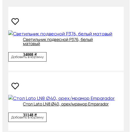
Cветильник подвесной P376, белый
матовый
34008 ₴
Добавить в корзину
Cтол Lato LN8 Ø40, орех/мрамор Emparador
31148 ₴
Добавить в корзину