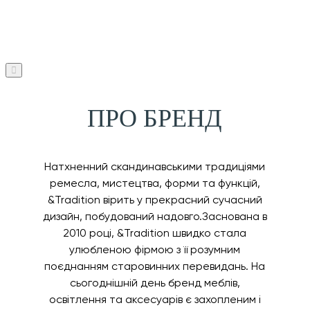
ПРО БРЕНД
Натхненний скандинавськими традиціями
ремесла, мистецтва, форми та функцій,
&Tradition вірить у прекрасний сучасний
дизайн, побудований надовго.Заснована в
2010 році, &Tradition швидко стала
улюбленою фірмою з її розумним
поєднанням старовинних перевидань. На
сьогоднішній день бренд меблів,
освітлення та аксесуарів є захопленим і