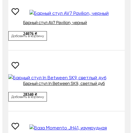
Барный стул AV7 Pavilion, черный
24076 ₴
Добавить в корзину
Барный стул In Between SK9, светлый дуб
28340 ₴
Добавить в корзину