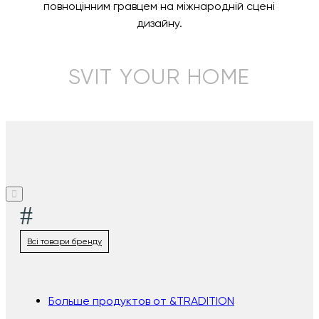
повноцінним гравцем на міжнародній сцені
дизайну.
SVIT YOUR HOME
#
Всі товари бренду
Больше продуктов от &TRADITION